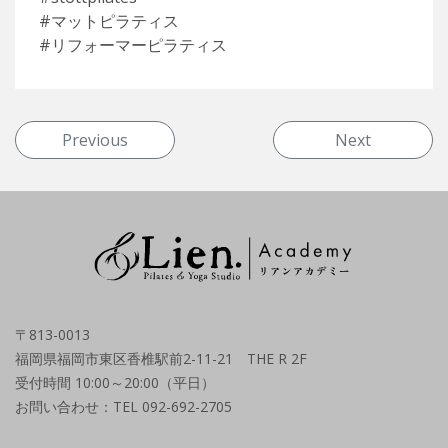
#マットピラティス
#リフォーマーピラティス
投稿ナビゲーション
Previous
Next
〒813-0013
福岡県福岡市東区香椎駅前2-11-21 THE R 2F
受付時間 10:00～20:00（平日）
お問い合わせ：TEL 092-692-2705