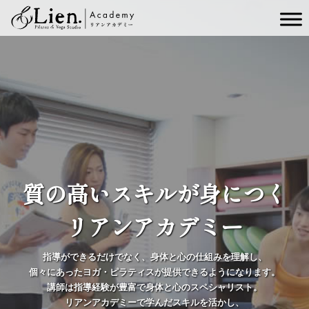
メインナビゲーション
質
の
高
い
ス
キ
ル
が
身
に
つ
く
リ
ア
ン
ア
カ
デ
ミ
ー
指導ができるだけでなく、身体と心の仕組みを理解し、
個々にあったヨガ・ピラティスが提供できるようになります。
講師は指導経験が豊富で身体と心のスペシャリスト。
リアンアカデミーで学んだスキルを活かし、